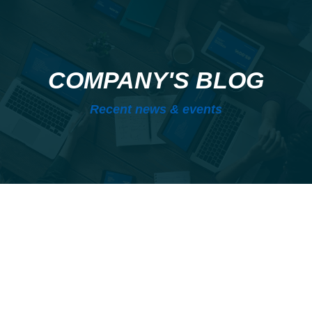
COMPANY'S BLOG
Recent news & events
Noticias
Jul
20
Prensa
2026