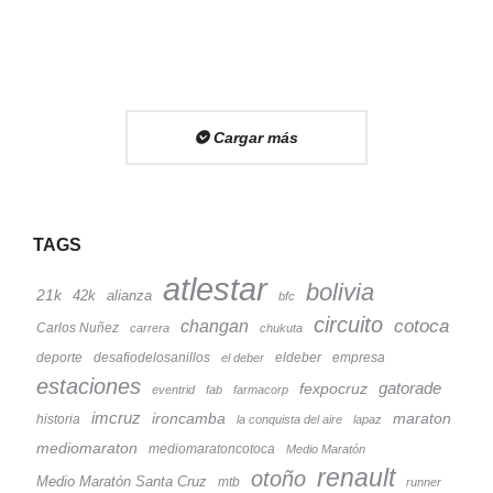
Cargar más
TAGS
atlestar
bolivia
21k
42k
alianza
bfc
circuito
cotoca
changan
Carlos Nuñez
carrera
chukuta
deporte
desafiodelosanillos
eldeber
empresa
el deber
estaciones
fexpocruz
gatorade
eventrid
fab
farmacorp
imcruz
ironcamba
maraton
historia
la conquista del aire
lapaz
mediomaraton
mediomaratoncotoca
Medio Maratón
renault
otoño
Medio Maratón Santa Cruz
mtb
runner