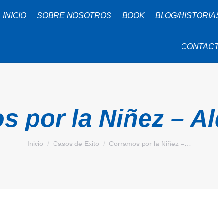
INICIO
SOBRE NOSOTROS
BOOK
BLOG/HISTORIA
CONTAC
s por la Niñez – A
Estás aquí:
Inicio
Casos de Exito
Corramos por la Niñez –…