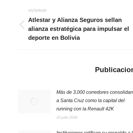
Navegación
ANTERIOR
entre
Atlestar y Alianza Seguros sellan
alianza estratégica para impulsar el
Publicación
publicaciones
anterior:
deporte en Bolivia
Publicacio
Más de 3.000 corredores consolidan
a Santa Cruz como la capital del
running con la Renault 42K
20 julio 2026
Instituciones ratifican su respaldo a 