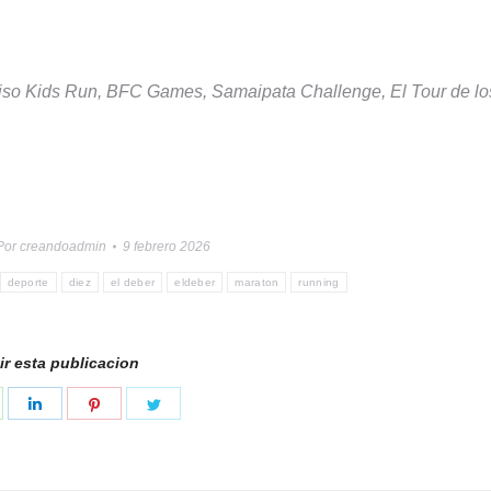
iso Kids Run, BFC Games, Samaipata Challenge, El Tour de lo
Por
creandoadmin
9 febrero 2026
deporte
diez
el deber
eldeber
maraton
running
r esta publicacion
hare
Share
Share
Share
n
on
on
on
k
hatsApp
LinkedIn
Pinterest
Twitter