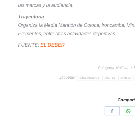
las marcas y la audiencia.
Trayectoria
Organiza la Media Maratón de Cotoca, Ironcamba, Min
Elementos, entre otras actividades deportivas.
FUENTE:
EL DEBER
Categoría:
Noticias
Etiquetas:
42ksantacruz
alianza
atlestar
Comparti
Share
S
on
o
Faceboo
W