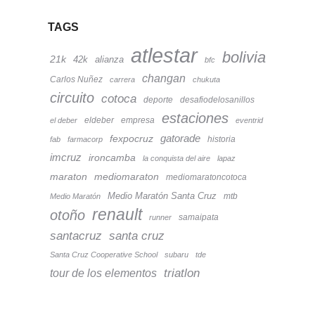
TAGS
atlestar
bolivia
21k
42k
alianza
bfc
changan
Carlos Nuñez
carrera
chukuta
circuito
cotoca
deporte
desafiodelosanillos
estaciones
eldeber
empresa
el deber
eventrid
fexpocruz
gatorade
historia
fab
farmacorp
imcruz
ironcamba
la conquista del aire
lapaz
maraton
mediomaraton
mediomaratoncotoca
Medio Maratón Santa Cruz
mtb
Medio Maratón
renault
otoño
samaipata
runner
santacruz
santa cruz
Santa Cruz Cooperative School
subaru
tde
tour de los elementos
triatlon