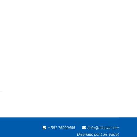
+ 591 76020485
hola@atlestar.com
Diseñado por
Luis Varret