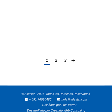
la ciudad de Santa Cruz, uno de los eventos de
fitness competitivo más importantes del país. El
evento reunirá a atletas de diferentes niveles,
desde deportistas amateur hasta
competidores…
1
2
3
© Atlestar - 2026. Todos los Derechos Reservados.
+ 591 76020485
hola@atlestar.com
Diseñado por
Luis Varret
Desarrollado por
Creando Web Consulting