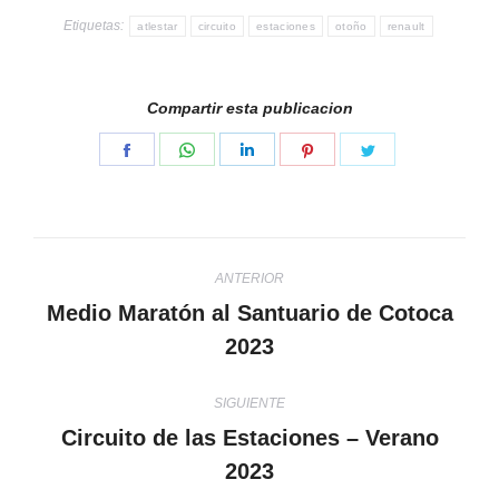
Etiquetas:
atlestar
circuito
estaciones
otoño
renault
Compartir esta publicacion
Share
Share
Share
Share
Share
on
on
on
on
on
Facebook
WhatsApp
LinkedIn
Pinterest
Twitter
Navegación
ANTERIOR
entre
Medio Maratón al Santuario de Cotoca
Publicación
2023
publicaciones
anterior:
SIGUIENTE
Circuito de las Estaciones – Verano
Publicación
2023
siguiente: