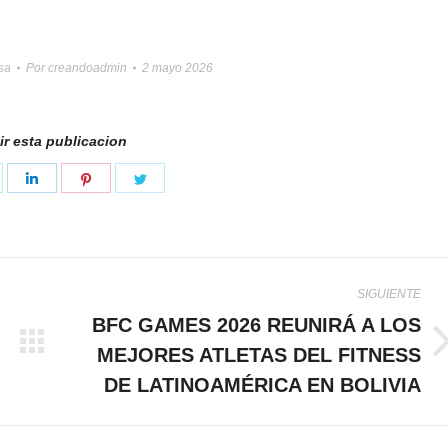
sa
Por
creandoadmin
2 mayo 2026
r esta publicacion
hare
Share
Share
Share
n
on
on
on
k
hatsApp
LinkedIn
Pinterest
Twitter
SIGUIENTE
BFC GAMES 2026 REUNIRÁ A LOS
MEJORES ATLETAS DEL FITNESS
Publicación
siguiente:
DE LATINOAMÉRICA EN BOLIVIA