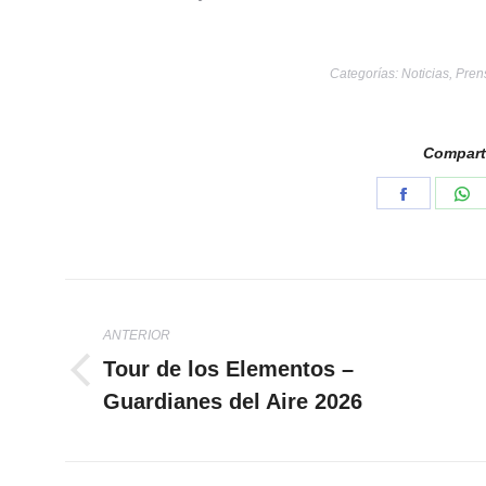
Categorías:
Noticias
,
Pren
Comparti
Share
S
on
o
Faceboo
W
Navegación
ANTERIOR
entre
Tour de los Elementos –
Publicación
publicaciones
Guardianes del Aire 2026
anterior: