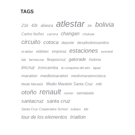
TAGS
atlestar
bolivia
21k
42k
alianza
bfc
changan
Carlos Nuñez
carrera
chukuta
circuito
cotoca
deporte
desafiodelosanillos
estaciones
eldeber
empresa
el deber
eventrid
fexpocruz
gatorade
historia
fab
farmacorp
imcruz
ironcamba
la conquista del aire
lapaz
maraton
mediomaraton
mediomaratoncotoca
Medio Maratón Santa Cruz
mtb
Medio Maratón
renault
otoño
samaipata
runner
santacruz
santa cruz
Santa Cruz Cooperative School
subaru
tde
tour de los elementos
triatlon