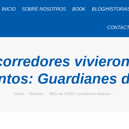
INICIO
SOBRE NOSOTROS
BOOK
BLOG/HISTORIA
CONTAC
orredores vivieron
tos: Guardianes d
Estás aquí:
Inicio
Noticias
Más de 4.000 corredores vivieron…