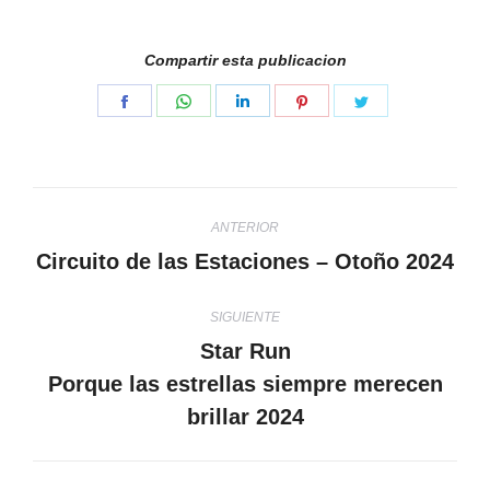
Compartir esta publicacion
Share
Share
Share
Share
Share
on
on
on
on
on
Facebook
WhatsApp
LinkedIn
Pinterest
Twitter
Navegación
ANTERIOR
entre
Circuito de las Estaciones – Otoño 2024
Publicación
anterior:
publicaciones
SIGUIENTE
Star Run
Porque las estrellas siempre merecen
Publicación
siguiente:
brillar 2024