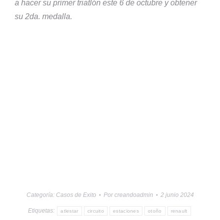
a hacer su primer triatlón este 6 de octubre y obtener
su 2da. medalla.
Categoría:
Casos de Exito
Por
creandoadmin
2 junio 2024
Etiquetas:
atlestar
circuito
estaciones
otoño
renault