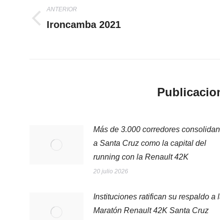
entre
ANTERIOR
Ironcamba 2021
Publicación
publicaciones
anterior:
Publicacio
Más de 3.000 corredores consolidan
a Santa Cruz como la capital del
running con la Renault 42K
20 julio 2026
Instituciones ratifican su respaldo a 
Maratón Renault 42K Santa Cruz