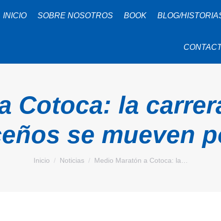
INICIO
SOBRE NOSOTROS
BOOK
BLOG/HISTORIA
CONTAC
 Cotoca: la carre
ceños se mueven po
Estás aquí:
Inicio
Noticias
Medio Maratón a Cotoca: la…