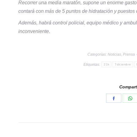
Recorrer una media maratón, supone un enorme gasto ene
contará con más de 5 puntos de hidratación y puestos d
Además, habrá control policial, equipo médico y ambul
inconveniente.
Categorías:
Noticias
,
Prensa
Etiquetas:
21k
7diciembre
Comparti
Share
S
on
o
Faceboo
W
Navegación