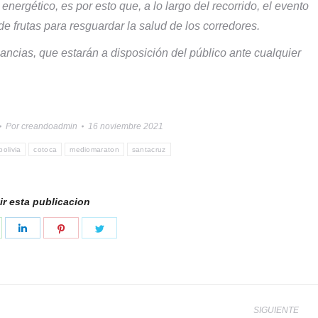
rgético, es por esto que, a lo largo del recorrido, el evento
e frutas para resguardar la salud de los corredores.
ancias, que estarán a disposición del público ante cualquier
Por
creandoadmin
16 noviembre 2021
bolivia
cotoca
mediomaraton
santacruz
r esta publicacion
hare
Share
Share
Share
n
on
on
on
k
hatsApp
LinkedIn
Pinterest
Twitter
SIGUIENTE