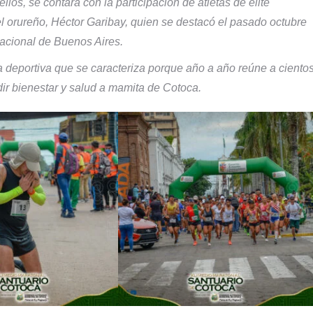
ellos, se contará con la participación de atletas de elite
el orureño, Héctor Garibay, quien se destacó el pasado octubre
nacional de Buenos Aires.
a deportiva que se caracteriza porque año a año reúne a ciento
r bienestar y salud a mamita de Cotoca.