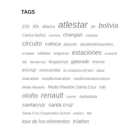
TAGS
atlestar
bolivia
21k
42k
alianza
bfc
changan
Carlos Nuñez
carrera
chukuta
circuito
cotoca
deporte
desafiodelosanillos
estaciones
eldeber
empresa
el deber
eventrid
fexpocruz
gatorade
historia
fab
farmacorp
imcruz
ironcamba
la conquista del aire
lapaz
maraton
mediomaraton
mediomaratoncotoca
Medio Maratón Santa Cruz
mtb
Medio Maratón
renault
otoño
samaipata
runner
santacruz
santa cruz
Santa Cruz Cooperative School
subaru
tde
tour de los elementos
triatlon