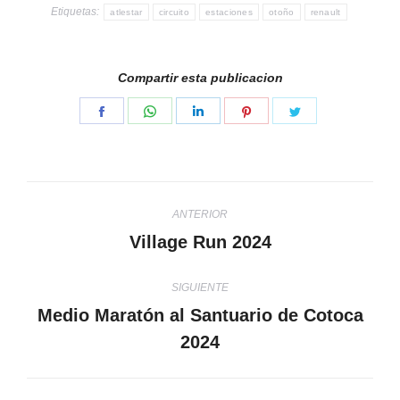
Etiquetas:
atlestar
circuito
estaciones
otoño
renault
Compartir esta publicacion
Share
Share
Share
Share
Share
on
on
on
on
on
Facebook
WhatsApp
LinkedIn
Pinterest
Twitter
Navegación
ANTERIOR
entre
Village Run 2024
Publicación
anterior:
publicaciones
SIGUIENTE
Medio Maratón al Santuario de Cotoca
Publicación
2024
siguiente: