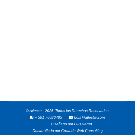
Los días 15, 16 y 17 de mayo de 2026 se
llevará a cabo una nueva edición de BFC
Games – Bolivia Fitness Community Games en
la ciudad de Santa Cruz, uno de los eventos de
fitness competitivo más importantes del país. El
evento reunirá a atletas de diferentes niveles,
desde deportistas amateur hasta
competidores…
© Atlestar - 2026. Todos los Derechos Reservados.
+ 591 76020485
hola@atlestar.com
Diseñado por
Luis Varret
Desarrollado por
Creando Web Consulting