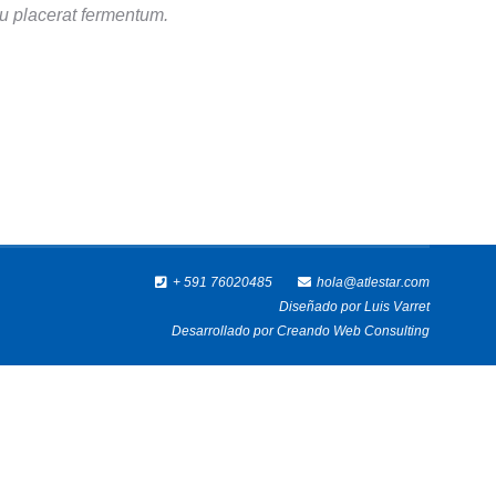
u placerat fermentum.
+ 591 76020485
hola@atlestar.com
Diseñado por
Luis Varret
Desarrollado por
Creando Web Consulting