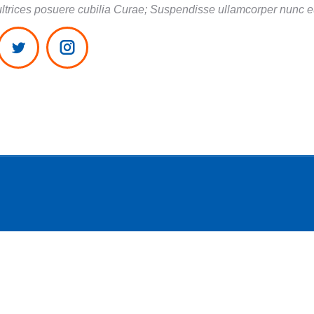
ultrices posuere cubilia Curae; Suspendisse ullamcorper nunc e
ebook
Twitter
Instagram