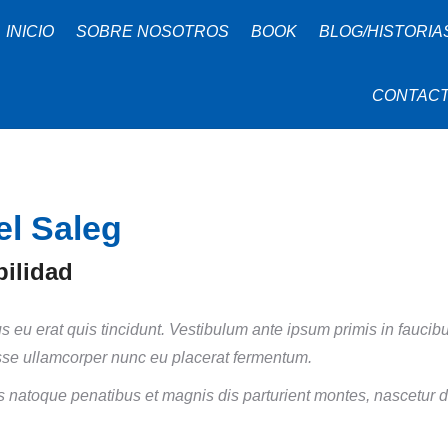
INICIO
SOBRE NOSOTROS
BOOK
BLOG/HISTORIA
CONTAC
el Saleg
ilidad
us eu erat quis tincidunt. Vestibulum ante ipsum primis in faucibu
se ullamcorper nunc eu placerat fermentum.
 natoque penatibus et magnis dis parturient montes, nascetur d