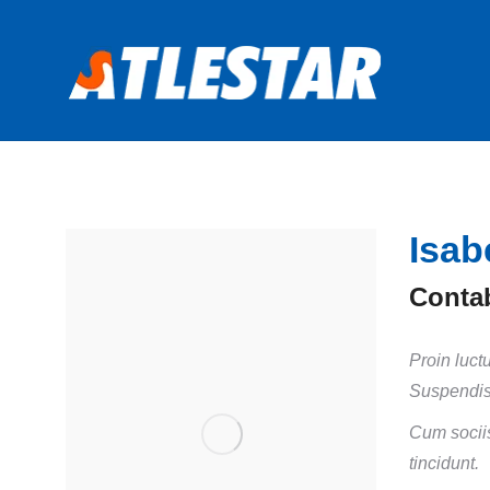
Isab
Contab
Proin luct
Suspendis
Cum sociis
tincidunt.